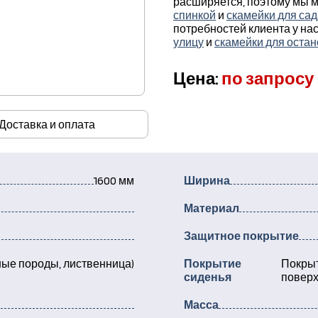
расширяется, поэтому мы 
спинкой
и
скамейки для сад
потребностей клиента у нас
улицу
и
скамейки для остан
Цена:
по запросу
Доставка и оплата
1600 мм
Ширина
Материал
Защитное покрытие
ые породы, лиственница)
Покрытие
Покрыт
сиденья
поверх
Масса