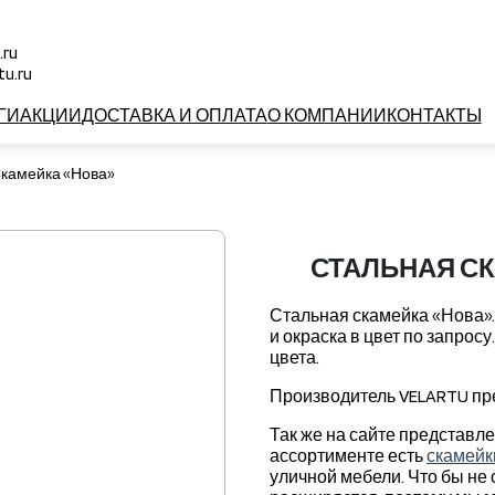
.ru
u.ru
ГИ
АКЦИИ
ДОСТАВКА И ОПЛАТА
О КОМПАНИИ
КОНТАКТЫ
камейка «Нова»
СТАЛЬНАЯ СК
Стальная скамейка «Нова».
и окраска в цвет по запрос
цвета.
Производитель VELARTU пре
Так же на сайте представл
ассортименте есть
скамейк
уличной мебели. Что бы не