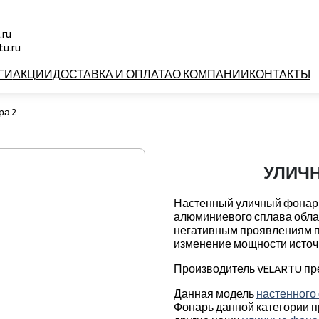
.ru
u.ru
ГИ
АКЦИИ
ДОСТАВКА И ОПЛАТА
О КОМПАНИИ
КОНТАКТЫ
ра 2
УЛИЧН
Настенный уличный фонарь.
алюминиевого сплава облад
негативным проявлениям по
изменение мощности источн
Производитель VELARTU пред
Данная модель
настенного
Фонарь данной категории п