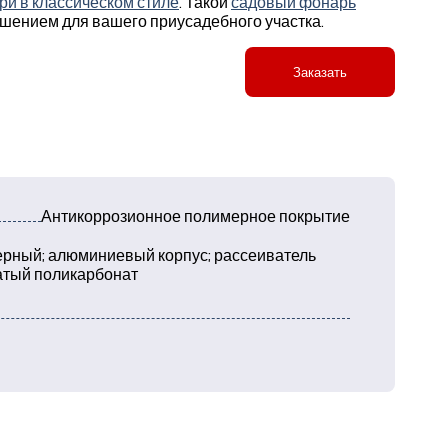
и в классическом стиле
. Такой
садовый фонарь
шением для вашего приусадебного участка.
Заказать
Антикоррозионное полимерное покрытие
рный; алюминиевый корпус; рассеиватель
тый поликарбонат