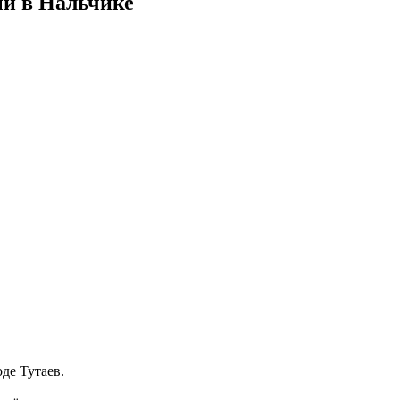
й в Нальчике
де Тутаев.