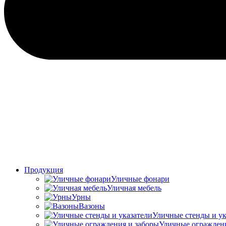
Продукция
Уличные фонари
Уличная мебель
Урны
Вазоны
Уличные стенды и ук
Уличные ограждени