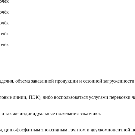
очёк
очёк
очёк
очёк
очёк
зделия, объема заказанной продукции и сезонной загруженности
овые линии, ПЭК), либо воспользоваться услугами перевозки ча
 а так же индивидуальные пожелания заказчика.
м, цинк-фосфатным эпоксидным грунтом и двухкомпонентной п