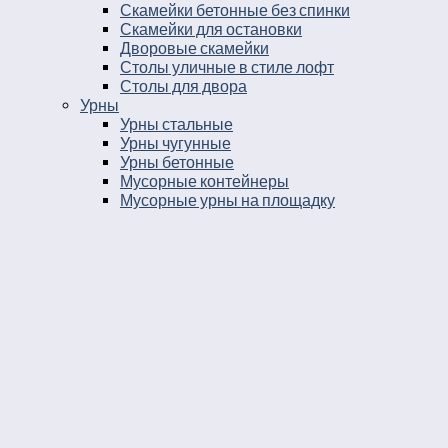
Скамейки бетонные без спинки
Скамейки для остановки
Дворовые скамейки
Столы уличные в стиле лофт
Столы для двора
Урны
Урны стальные
Урны чугунные
Урны бетонные
Мусорные контейнеры
Мусорные урны на площадку
Круглые уличные урны
Урны к магазину
Черные уличные урны
Уличные урны с вкладышем
Уличные урны на ножках
Большие уличные урны
Уличные металлические круглые урны
Серые уличные урны
Прямоугольные уличные урны
Парковые круглые урны
Уличные урны опрокидывающиеся
Парковые урны
Уличные урны 25 литров